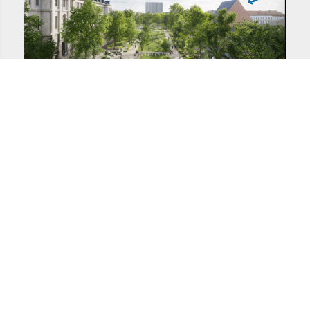
L’avenue du Peuple Belge bénéficie du vaste
projet de transformation de l’avenue en grand
parc urbain de 5,5 hectares.
Avec la création d’espaces verts, de larges
trottoirs, de pistes cyclables et
d’aménagements modernes, le quartier va
devenir plus attractif, plus fréquenté et plus
valorisé.
Ce renouveau apportera :