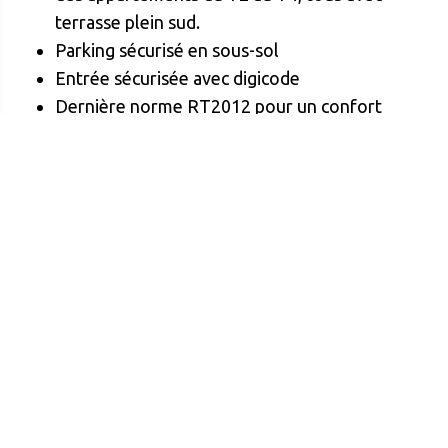
terrasse plein sud.
Parking sécurisé en sous-sol
Entrée sécurisée avec digicode
Dernière norme RT2012 pour un confort
thermique et phonique optimal
Petit jardin paysager reliant les bâtiments
Un cadre moderne, lumineux et sécurisé, au cœur
d’un environnement verdoyant. La seule résidence
immédiatement livrable dans l’agglomération
arrageoise, idéale pour habiter ou investir
Les atouts