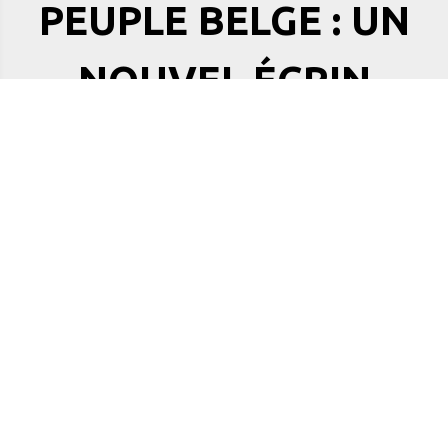
PEUPLE BELGE : UN
NOUVEL ÉCRIN
PAYSAGER
Un emplacement stratégique en
pleine métamorphose